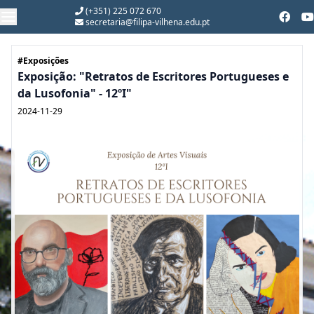
(+351) 225 072 670
secretaria@filipa-vilhena.edu.pt
#Exposições
Exposição: "Retratos de Escritores Portugueses e
da Lusofonia" - 12ºI"
2024-11-29