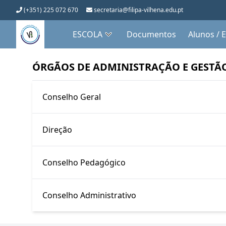
(+351) 225 072 670
secretaria@filipa-vilhena.edu.pt
ESCOLA
Documentos
Alunos / 
ÓRGÃOS DE ADMINISTRAÇÃO E GESTÃ
Conselho Geral
NOM
Direção
Ana 
NO
Ana 
Conselho Pedagógico
Ana 
Representantes do Pessoal
Diretora
Ma
Dani
NOM
Docente
Conselho Administrativo
Luís 
Mari
Subdiretora
Cr
Diretora
Mari
Rui C
NOME