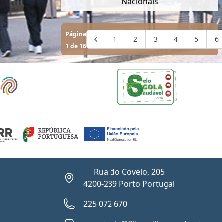
Nacionais
Página
1
2
3
4
5
6
1 de 16
Rua do Covelo, 205
4200-239 Porto Portugal
225 072 670