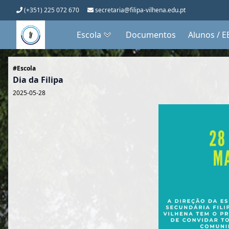
(+351) 225 072 670
secretaria@filipa-vilhena.edu.pt
Escola
Documentos
Alunos / E
#Escola
Dia da Filipa
2025-05-28