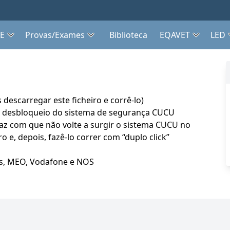
EE
Provas/Exames
Biblioteca
EQAVET
LED
escarregar este ficheiro e corrê-lo)
o desbloqueio do sistema de segurança CUCU
faz com que não volte a surgir o sistema CUCU no
 e, depois, fazê-lo correr com “duplo click”
as, MEO, Vodafone e NOS