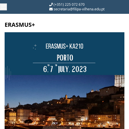
(+351) 225 072 670
secretaria@filipa-vilhena.edu.pt
ERASMUS+